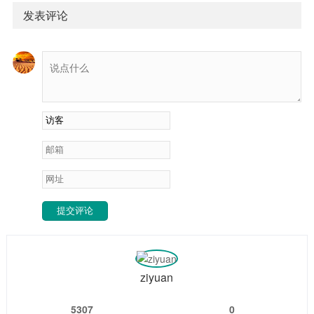
子下一：向道志仁.mp3├── 大树乡谈260731：本轮AI叙事更
发表评论
像次贷危机，而非2000年互联网泡沫.pdf├── 安民260801：
好些科技骨是大顶，牛柿见顶的两种形...
提交评论
ziyuan
5307
0