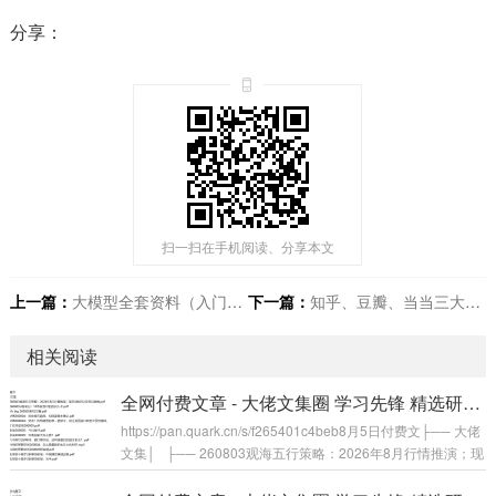
分享：
扫一扫在手机阅读、分享本文
上一篇：
大模型全套资料（入门+案例+产品经理知识+面试+视频+各报告+学习路线）
下一篇：
知乎、豆瓣、当当三大平台热门榜单书籍合集 汇集全网口碑佳作
相关阅读
全网付费文章 - 大佬文集圈 学习先锋 精选研报 8月5日更新
https://pan.quark.cn/s/f265401c4beb8月5日付费文├── 大佬
文集│ ├── 260803观海五行策略：2026年8月行情推演；现
在到明年2月每月胀蝶.pdf│ ├── 260805U君笔记：10条准