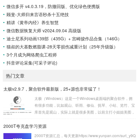
微信多开 v4.0.3.19，防撤回版、优化绿色便携版
顾斐-大师归来言语秒杀十五绝技
精讲《黄帝内经》养生智慧
微信数据恢复大师 v2024.09.04 高级版
迪士尼系列动画139部（435G）+ 宫崎骏作品合集（146G）
猫叔的大基数燃脂课-28天零损伤减重计划（25年升级版）
3个月成为网络爬虫工程师
抖音评论采集(可采子评论)
热门文章
太极v2.9.7，聚合软件最新版，25+源也非常猛了！
太极（Windows）这是一个Windows桌面端的聚合软件，拥
有很多功能，比如观山、听雨、修仙、抚琴、小站、览竹、宝
库首先是观山，实际上就是很多美图，以前主打小姐姐美图，
现在不仅有小姐姐壁纸，还有UnSplash、动态壁纸、次元岛
2000T夸克盘学习资源
等12+接口，现在的版本不仅支持下载，还可以一键设置成壁
纸，非常方便。再来看听雨板块，其实就是音悦播放模块，早
2000T资源汇总，每天更新https://www.yunpan.com/surl_y9Q