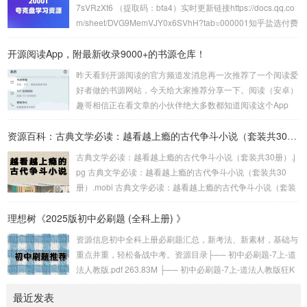
期的太极只能简单播放，但是现在的太极不仅拥有7+接口随便
7sVRzXt6 （提取码：bfa4）实时更新链接https://docs.qq.co
用，而且还支持添加歌单和播放本地音悦，并且还支持歌词显
m/sheet/DVG9MemVJY0x6SVhH?tab=000001知乎盐选付费
示，也支持文件下载，可以说非...
知识合集1200+PDF文档资源https://pan.quark.cn/s/5e21e65
开源阅读App，附最新收录9000+的书源仓库！
03e7d精整2024年1月国内外无损音乐专题【202.5GB】http
s://pan.quark.cn/s/f2a2ea58e...
昨天看到开源阅读的官方频道发消息再一次推荐了一个阅读爱
好者做的书源网站，今天给大家推荐分享一下。阅读（安卓）
趣哥相信正在看文章的小伙伴绝大多数都知道阅读这个App
吧，这是一个支持自定义书源的电子书阅读软件。但是阅读的
大版本已经停更很久了，现在还在小版本更新，基本只有一些
资源百科：古典文学必读：越看越上瘾的古代争斗小说（套装共30册）
小修复，大家可以在下面分享的第一个书源仓库网站上下载它
古典文学必读：越看越上瘾的古代争斗小说（套装共30册）.j
的最新版。不过就算阅读App停更，现在依然有大佬维护规
pg 古典文学必读：越看越上瘾的古代争斗小说（套装共30
则，而今天分享的两个书源网站就是收集了众多书源规则的书
册）.mobi 古典文学必读：越看越上瘾的古代争斗小说（套装
源仓库。Yiove书源仓库第一个是Yiove书源...
共30册）.epub。古典文学必读：越看越上瘾的古代争斗小说
理想树《2025版初中必刷题 (全科上册) 》
（套装共30册）链接：https://pan.quark.cn/s/2b38240b29e
a...
资源信息初中全科上册必刷题汇总，新考法、新素材，基础与
重点并重，轻松备战中考。资源目录├── 初中必刷题-7上-道
法人教版.pdf 263.83M ├── 初中必刷题-7上-道法人教版狂K
重点.pdf 166.73M ├── 初中必刷题-7上-道法人教版批注式详
最近发表
答与详析.pdf 184.32M ├── 初中必刷题-7上-地理人教版.pd