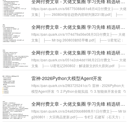
到可怕的识人术.pdf│ ├── Mr big 260805财经早餐.pdf│ ├
全网付费文章 - 大佬文集圈 学习先锋 精选研报 8月4日更新
── M博260804：科技骨在磨底，但底部基本确认.pdf│&nb...
https://pan.quark.cn/s/98775088d61e8月4日付费文├── 大佬
文集│ ├── 260804智谷趋势内部研判第231期.pdf│ ├──
Mr big 260804财经早餐.pdf│ ├── M博260804：八月经济和
投资综述！.pdf│ ├── 丁辰灵星球260804.pdf│ ├── 余说2
全网付费文章 - 大佬文集圈 学习先锋 精选研报 8月3日更新
60804：关于AI创业的一些...
https://pan.quark.cn/s/1f74d79a56e08月3日付费文├── 大佬
文集│ ├── Mr big 260803财经早餐.pdf│ ├── U君笔记：
最常见的三种“废物测试”.pdf│ ├── 丁辰灵星球260801.pdf│
├── 丁辰灵星球260803.pdf│ ├── 余说260802投资周报
全网付费文章 - 大佬文集圈 学习先锋 精选研报 8月2日更新
（260727至260802.p...
https://pan.quark.cn/s/051e2cb4dd198月2日付费文└── 大佬
文集 ├── U君笔记260802：解读新文的5大原则.pdf ├──
什么样的男人最让女人无法抵抗？.pdf ├── 余说260802：
情绪管理.pdf ├── 冷局的策略空间260802给MBA一节案例
雷神-2026Python大模型Agent开发
课 ：凯利公式在量化实盘中的应用.pdf ├──...
https://pan.quark.cn/s/2f83725241cc📁 雷神 - 2026Python大
模型Agent开发 📁 2.Python全能实战 📁 3.智能体开发全套 📁
4.机器学习与深度学习基础 📁 5.模型量化微调与就业辅导 📁
课件资料 📁 1.快速上手Python与AI生态 📁 6.天宫医疗 📁
全网付费文章 - 大佬文集圈 学习先锋 精选研报 8月1日更新
4.RAG周 ...
https://pan.quark.cn/s/24a620bb886f8月1日付费文├── Mr bi
g260801：大宗商品更新.pdf├── 专栏】石建军（石天方）：
八月能够如期反弹吗？.pdf├── 人物附注——金靴会员文章26
0801《巅“峰”》.txt├── 卢麒元260801-孟子第二十九讲：告