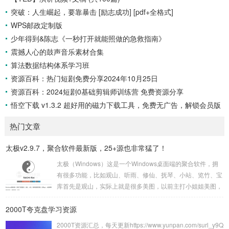
突破：人生崛起，要靠暴击 [励志成功] [pdf+全格式]
WPS邮政定制版
少年得到&陈志《一秒打开就能照做的急救指南》
震撼人心的鼓声音乐素材合集
算法数据结构体系学习班
资源百科：热门短剧免费分享2024年10月25日
资源百科：2024短剧0基础剪辑师训练营 免费资源分享
悟空下载 v1.3.2 超好用的磁力下载工具，免费无广告，解锁会员版
热门文章
太极v2.9.7，聚合软件最新版，25+源也非常猛了！
太极（Windows）这是一个Windows桌面端的聚合软件，拥
有很多功能，比如观山、听雨、修仙、抚琴、小站、览竹、宝
库首先是观山，实际上就是很多美图，以前主打小姐姐美图，
现在不仅有小姐姐壁纸，还有UnSplash、动态壁纸、次元岛
2000T夸克盘学习资源
等12+接口，现在的版本不仅支持下载，还可以一键设置成壁
纸，非常方便。再来看听雨板块，其实就是音悦播放模块，早
2000T资源汇总，每天更新https://www.yunpan.com/surl_y9Q