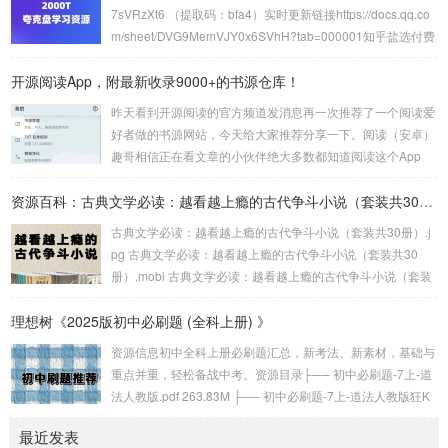
期的太极只能简单播放，但是现在的太极不仅拥有7+接口随便
7sVRzXt6 （提取码：bfa4）实时更新链接https://docs.qq.co
用，而且还支持添加歌单和播放本地音悦，并且还支持歌词显
m/sheet/DVG9MemVJY0x6SVhH?tab=000001知乎盐选付费
示，也支持文件下载，可以说非...
知识合集1200+PDF文档资源https://pan.quark.cn/s/5e21e65
开源阅读App，附最新收录9000+的书源仓库！
03e7d精整2024年1月国内外无损音乐专题【202.5GB】http
s://pan.quark.cn/s/f2a2ea58e...
昨天看到开源阅读的官方频道发消息再一次推荐了一个阅读爱
好者做的书源网站，今天给大家推荐分享一下。阅读（安卓）
趣哥相信正在看文章的小伙伴绝大多数都知道阅读这个App
吧，这是一个支持自定义书源的电子书阅读软件。但是阅读的
大版本已经停更很久了，现在还在小版本更新，基本只有一些
资源百科：古典文学必读：越看越上瘾的古代争斗小说（套装共30册）
小修复，大家可以在下面分享的第一个书源仓库网站上下载它
古典文学必读：越看越上瘾的古代争斗小说（套装共30册）.j
的最新版。不过就算阅读App停更，现在依然有大佬维护规
pg 古典文学必读：越看越上瘾的古代争斗小说（套装共30
则，而今天分享的两个书源网站就是收集了众多书源规则的书
册）.mobi 古典文学必读：越看越上瘾的古代争斗小说（套装
源仓库。Yiove书源仓库第一个是Yiove书源...
共30册）.epub。古典文学必读：越看越上瘾的古代争斗小说
理想树《2025版初中必刷题 (全科上册) 》
（套装共30册）链接：https://pan.quark.cn/s/2b38240b29e
a...
资源信息初中全科上册必刷题汇总，新考法、新素材，基础与
重点并重，轻松备战中考。资源目录├── 初中必刷题-7上-道
法人教版.pdf 263.83M ├── 初中必刷题-7上-道法人教版狂K
重点.pdf 166.73M ├── 初中必刷题-7上-道法人教版批注式详
最近发表
答与详析.pdf 184.32M ├── 初中必刷题-7上-地理人教版.pd