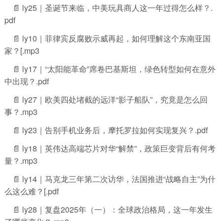
📄 ly25｜圣诞节来临，中美玩具商人这一年过得怎么样？.
pdf
📄 ly10｜菲律宾反腐败示威再起，如何理解这个东南亚国
家？[.mp3
📄 ly17｜“太阳能革命”席卷巴基斯坦，绿色转型如何在意外
中出现？.pdf
📄 ly27｜欧美四处堵截的远洋“影子船队”，究竟是怎么回
事？.mp3
📄 ly23｜告别手机业务后，摩托罗拉如何实现复兴？.pdf
📄 ly18｜英伟达高端芯片对华“解禁”，政策巨变背后有何考
量？.mp3
📄 ly14｜马克龙三年第二次访华，法国推进“战略自主”为什
么这么难？[.pdf
📄 ly28｜复盘2025年（一）：全球政治格局，这一年发生