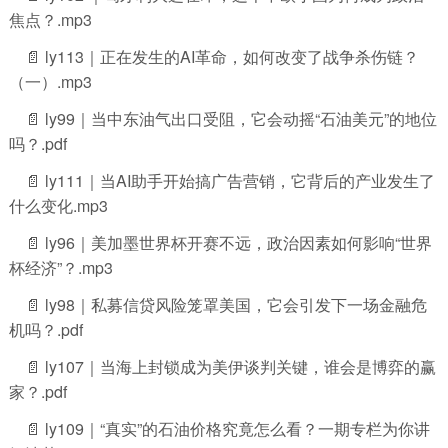
焦点？.mp3
📄 ly113｜正在发生的AI革命，如何改变了战争杀伤链？
（一）.mp3
📄 ly99｜当中东油气出口受阻，它会动摇“石油美元”的地位
吗？.pdf
📄 ly111｜当AI助手开始搞广告营销，它背后的产业发生了
什么变化.mp3
📄 ly96｜美加墨世界杯开赛不远，政治因素如何影响“世界
杯经济”？.mp3
📄 ly98｜私募信贷风险笼罩美国，它会引发下一场金融危
机吗？.pdf
📄 ly107｜当海上封锁成为美伊谈判关键，谁会是博弈的赢
家？.pdf
📄 ly109｜“真实”的石油价格究竟怎么看？一期专栏为你讲