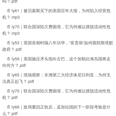
吗？.pdf
📄 ly61｜被贝索斯买下的美国百年大报，为何陷入经营危
机？.mp3
📄 ly70｜联合国深陷欠费困境，它为何难以摆脱流动性危
机？.mp3
📄 ly53｜英国首相时隔八年访华，“富贵病”如何困扰斯塔默
政府？.pdf
📄 ly56｜美国施压矛头指向古巴，这个加勒比海岛国将走
向何方？.pdf
📄 ly65｜现场观察：非洲第三大经济体尼日利亚，为何无
法真正起飞？.pdf
📄 ly70｜联合国深陷欠费困境，它为何难以摆脱流动性危
机？.pdf
📄 ly66｜政局重回正轨后，孟加拉国的下一阶段考验是什
么？.pdf