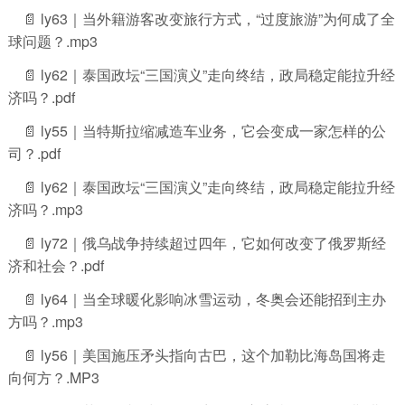
📄 ly63｜当外籍游客改变旅行方式，“过度旅游”为何成了全
球问题？.mp3
📄 ly62｜泰国政坛“三国演义”走向终结，政局稳定能拉升经
济吗？.pdf
📄 ly55｜当特斯拉缩减造车业务，它会变成一家怎样的公
司？.pdf
📄 ly62｜泰国政坛“三国演义”走向终结，政局稳定能拉升经
济吗？.mp3
📄 ly72｜俄乌战争持续超过四年，它如何改变了俄罗斯经
济和社会？.pdf
📄 ly64｜当全球暖化影响冰雪运动，冬奥会还能招到主办
方吗？.mp3
📄 ly56｜美国施压矛头指向古巴，这个加勒比海岛国将走
向何方？.MP3