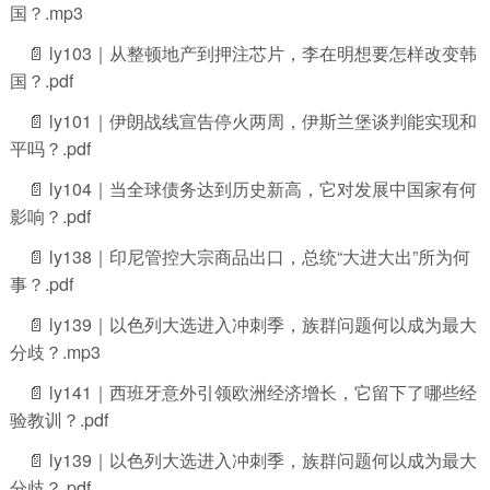
国？.mp3
📄 ly103｜从整顿地产到押注芯片，李在明想要怎样改变韩
国？.pdf
📄 ly101｜伊朗战线宣告停火两周，伊斯兰堡谈判能实现和
平吗？.pdf
📄 ly104｜当全球债务达到历史新高，它对发展中国家有何
影响？.pdf
📄 ly138｜印尼管控大宗商品出口，总统“大进大出”所为何
事？.pdf
📄 ly139｜以色列大选进入冲刺季，族群问题何以成为最大
分歧？.mp3
📄 ly141｜西班牙意外引领欧洲经济增长，它留下了哪些经
验教训？.pdf
📄 ly139｜以色列大选进入冲刺季，族群问题何以成为最大
分歧？.pdf