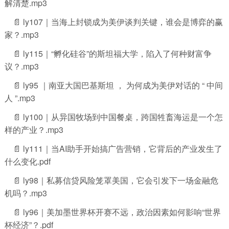
解清楚.mp3
📄 ly107｜当海上封锁成为美伊谈判关键，谁会是博弈的赢
家？.mp3
📄 ly115｜“孵化硅谷”的斯坦福大学，陷入了何种财富争
议？.mp3
📄 ly95 ｜南亚大国巴基斯坦 ， 为何成为美伊对话的 “ 中间
人 ”.mp3
📄 ly100｜从异国牧场到中国餐桌，跨国牲畜海运是一个怎
样的产业？.mp3
📄 ly111｜当AI助手开始搞广告营销，它背后的产业发生了
什么变化.pdf
📄 ly98｜私募信贷风险笼罩美国，它会引发下一场金融危
机吗？.mp3
📄 ly96｜美加墨世界杯开赛不远，政治因素如何影响“世界
杯经济”？.pdf