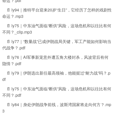
命运？.pdf
📄 ly94｜推特平台迎来20岁“生日”，它经历了怎样的戏剧性
命运？.mp3
📄 ly75｜中东油气面临“断供”风险，这场危机和以往比有何
不同？_clip.mp3
📄 ly77｜“数量战”已成伊朗战局关键，军工产能如何影响当
代战争？.pdf
📄 ly76｜AI军事新宠意外遭五角大楼封杀，风波背后有何
隐情？.pdf
📄 ly79｜伊朗选出新任最高领袖，他能挺过“耐力战”吗？.p
df
📄 ly75｜中东油气面临“断供”风险，这场危机和以往比有何
不同？.pdf
📄 ly84｜身处伊朗战争前线，波斯湾国家将走向何方？.mp
3