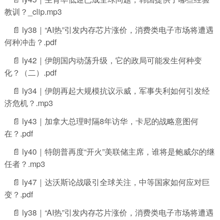
教训？_clip.mp3
📄 ly38｜“AI热”引发内存芯片涨价，消费类电子市场将遭遇
何种冲击？.pdf
📄 ly42｜伊朗国内动荡升级，它的政局可能发生何种变
化？（二）.pdf
📄 ly34｜伊朗再起大规模抗议示威，军事失利如何引发经
济危机？.mp3
📄 ly43｜加拿大总理时隔8年访华，卡尼的战略意图何
在？.pdf
📄 ly40｜特朗普再度“开火”美联储主席，谁将是鲍威尔的继
任者？.mp3
📄 ly47｜达沃斯论战吸引全球关注，中等国家如何应对巨
变？.pdf
📄 ly38｜“AI热”引发内存芯片涨价，消费类电子市场将遭遇