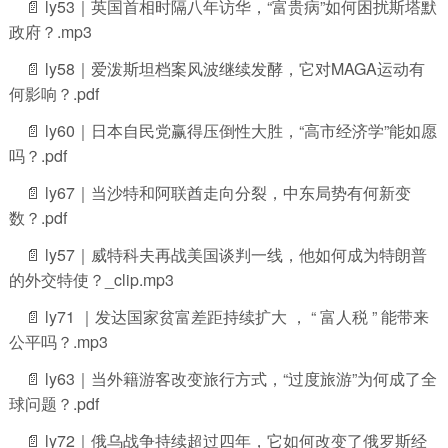
📄 ly53｜英国首相时隔八年访华，“富贵病”如何困扰斯塔默
政府？.mp3
📄 ly58｜爱泼斯坦档案风波继续发酵，它对MAGA运动有
何影响？.pdf
📄 ly60｜日本自民党赢得压倒性大胜，“高市经济学”能如愿
吗？.pdf
📄 ly67｜当沙特和阿联酋走向分裂，中东局势有何新变
数？.pdf
📄 ly57｜威特科夫再战美国谈判一线，他如何成为特朗普
的外交特使？_clip.mp3
📄 ly71 ｜发达国家贫富差距持续扩大 ， “ 富人税 ” 能带来
公平吗？.mp3
📄 ly63｜当外籍游客改变旅行方式，“过度旅游”为何成了全
球问题？.pdf
📄 ly72｜俄乌战争持续超过四年，它如何改变了俄罗斯经