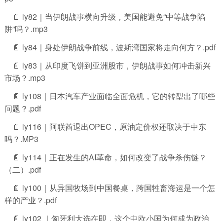
📄 ly82｜当伊朗战事横向升级，美国能避免“中等战争陷
阱”吗？.mp3
📄 ly84｜身处伊朗战争前线，波斯湾国家将走向何方？.pdf
📄 ly83｜从印度飞饼到亚洲股市，伊朗战事如何冲击新兴
市场？.mp3
📄 ly108｜日本汽车产业面临全面危机，它的转型出了哪些
问题？.pdf
📄 ly116｜阿联酋退出OPEC，原油定价权还取决于中东
吗？.MP3
📄 ly114｜正在发生的AI革命，如何改变了战争杀伤链？
（二）.pdf
📄 ly100｜从异国牧场到中国餐桌，跨国牲畜海运是一个怎
样的产业？.pdf
📄 ly102 ｜匈牙利大选在即，这个中欧小国为何成为政治