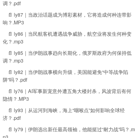
调？.pdf
📄 ly87｜当政治话题成为博彩素材，它将造成何种连带影
响？.MP3
📄 ly86｜当民航客机遭遇战争威胁，航空业将发生何种变
化？.mp3
📄 ly85｜当伊朗战事趋向长期化，俄罗斯政府为何保持低
调？.mp3
📄 ly82｜当伊朗战事横向升级，美国能避免“中等战争陷
阱”吗？.pdf
📄 ly76｜AI军事新宠意外遭五角大楼封杀，风波背后有何
隐情？.MP3
📄 ly93｜从运河到海峡，海上“咽喉点”如何影响全球经
济？.pdf
📄 ly79｜伊朗选出新任最高领袖，他能挺过“耐力战”吗？.m
p3