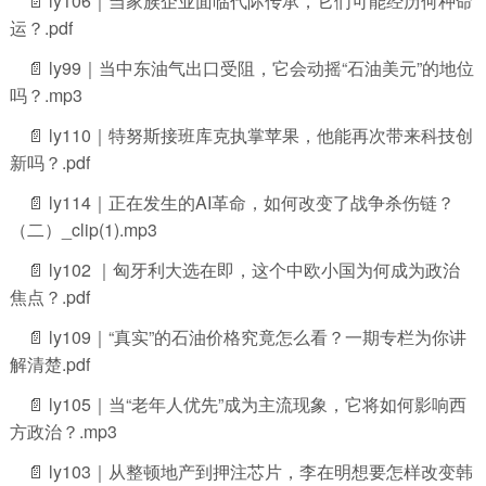
📄 ly106｜当家族企业面临代际传承，它们可能经历何种命
运？.pdf
📄 ly99｜当中东油气出口受阻，它会动摇“石油美元”的地位
吗？.mp3
📄 ly110｜特努斯接班库克执掌苹果，他能再次带来科技创
新吗？.pdf
📄 ly114｜正在发生的AI革命，如何改变了战争杀伤链？
（二）_clip(1).mp3
📄 ly102 ｜匈牙利大选在即，这个中欧小国为何成为政治
焦点？.pdf
📄 ly109｜“真实”的石油价格究竟怎么看？一期专栏为你讲
解清楚.pdf
📄 ly105｜当“老年人优先”成为主流现象，它将如何影响西
方政治？.mp3
📄 ly103｜从整顿地产到押注芯片，李在明想要怎样改变韩