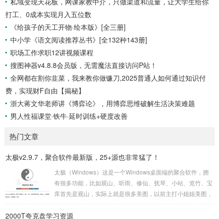
私域变现天花板，网课家教中介，只做渠道和流量，让大学生给你
打工、0成本实现月入五位数
《给孩子的天工开物·绘本版》[全三册]
中小学《语文阅读推荐丛书》[全132种143册]
职场工作求职12讲视频课程
搜图神器v4.8.8会员版，无需魔法直接访问P站！
全网都在割你韭菜，我来教你做镰刀,2025普通人如何通过知识付
费，实现财F自由【揭秘】
浙大蒋文华老师讲《博弈论》，用博弈思维破解生活决策难题
男人性福课堂·铁牛·延时训练+硬度改善
热门文章
太极v2.9.7，聚合软件最新版，25+源也非常猛了！
太极（Windows）这是一个Windows桌面端的聚合软件，拥
有很多功能，比如观山、听雨、修仙、抚琴、小站、览竹、宝
库首先是观山，实际上就是很多美图，以前主打小姐姐美图，
现在不仅有小姐姐壁纸，还有UnSplash、动态壁纸、次元岛
2000T夸克盘学习资源
等12+接口，现在的版本不仅支持下载，还可以一键设置成壁