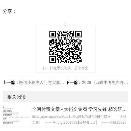
分享：
扫一扫在手机阅读、分享本文
上一篇：
微信小程序入门与实战（全新版） 超20000人学习的好课
下一篇：
2026《万唯中考黑白卷》15省市
相关阅读
全网付费文章 - 大佬文集圈 学习先锋 精选研报 8月6日更新
https://pan.quark.cn/s/a8af9cd94c7e8月6日付费文├── 大佬
文集│ ├── Mr big 260806财经早餐.pdf│ ├── 余说26080
6今日骨评.pdf│ ├── 余说260806：关于做T.pdf│ ├── 作