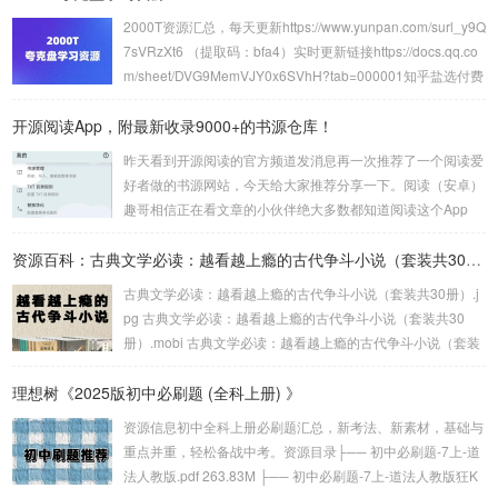
纸，非常方便。再来看听雨板块，其实就是音悦播放模块，早
2000T资源汇总，每天更新https://www.yunpan.com/surl_y9Q
期的太极只能简单播放，但是现在的太极不仅拥有7+接口随便
7sVRzXt6 （提取码：bfa4）实时更新链接https://docs.qq.co
用，而且还支持添加歌单和播放本地音悦，并且还支持歌词显
m/sheet/DVG9MemVJY0x6SVhH?tab=000001知乎盐选付费
示，也支持文件下载，可以说非...
知识合集1200+PDF文档资源https://pan.quark.cn/s/5e21e65
开源阅读App，附最新收录9000+的书源仓库！
03e7d精整2024年1月国内外无损音乐专题【202.5GB】http
s://pan.quark.cn/s/f2a2ea58e...
昨天看到开源阅读的官方频道发消息再一次推荐了一个阅读爱
好者做的书源网站，今天给大家推荐分享一下。阅读（安卓）
趣哥相信正在看文章的小伙伴绝大多数都知道阅读这个App
吧，这是一个支持自定义书源的电子书阅读软件。但是阅读的
大版本已经停更很久了，现在还在小版本更新，基本只有一些
资源百科：古典文学必读：越看越上瘾的古代争斗小说（套装共30册）
小修复，大家可以在下面分享的第一个书源仓库网站上下载它
古典文学必读：越看越上瘾的古代争斗小说（套装共30册）.j
的最新版。不过就算阅读App停更，现在依然有大佬维护规
pg 古典文学必读：越看越上瘾的古代争斗小说（套装共30
则，而今天分享的两个书源网站就是收集了众多书源规则的书
册）.mobi 古典文学必读：越看越上瘾的古代争斗小说（套装
源仓库。Yiove书源仓库第一个是Yiove书源...
共30册）.epub。古典文学必读：越看越上瘾的古代争斗小说
理想树《2025版初中必刷题 (全科上册) 》
（套装共30册）链接：https://pan.quark.cn/s/2b38240b29e
a...
资源信息初中全科上册必刷题汇总，新考法、新素材，基础与
重点并重，轻松备战中考。资源目录├── 初中必刷题-7上-道
法人教版.pdf 263.83M ├── 初中必刷题-7上-道法人教版狂K