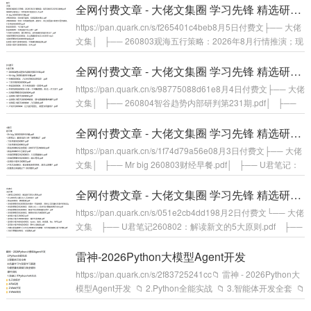
家张原260805：两万亿是个什么概念？.pdf│ ├── 冷局的策
全网付费文章 - 大佬文集圈 学习先锋 精选研报 8月5日更新
略空间260806.pdf│&nb...
https://pan.quark.cn/s/f265401c4beb8月5日付费文├── 大佬
文集│ ├── 260803观海五行策略：2026年8月行情推演；现
在到明年2月每月胀蝶.pdf│ ├── 260805U君笔记：10条准
到可怕的识人术.pdf│ ├── Mr big 260805财经早餐.pdf│ ├
全网付费文章 - 大佬文集圈 学习先锋 精选研报 8月4日更新
── M博260804：科技骨在磨底，但底部基本确认.pdf│&nb...
https://pan.quark.cn/s/98775088d61e8月4日付费文├── 大佬
文集│ ├── 260804智谷趋势内部研判第231期.pdf│ ├──
Mr big 260804财经早餐.pdf│ ├── M博260804：八月经济和
投资综述！.pdf│ ├── 丁辰灵星球260804.pdf│ ├── 余说2
全网付费文章 - 大佬文集圈 学习先锋 精选研报 8月3日更新
60804：关于AI创业的一些...
https://pan.quark.cn/s/1f74d79a56e08月3日付费文├── 大佬
文集│ ├── Mr big 260803财经早餐.pdf│ ├── U君笔记：
最常见的三种“废物测试”.pdf│ ├── 丁辰灵星球260801.pdf│
├── 丁辰灵星球260803.pdf│ ├── 余说260802投资周报
全网付费文章 - 大佬文集圈 学习先锋 精选研报 8月2日更新
（260727至260802.p...
https://pan.quark.cn/s/051e2cb4dd198月2日付费文└── 大佬
文集 ├── U君笔记260802：解读新文的5大原则.pdf ├──
什么样的男人最让女人无法抵抗？.pdf ├── 余说260802：
情绪管理.pdf ├── 冷局的策略空间260802给MBA一节案例
雷神-2026Python大模型Agent开发
课 ：凯利公式在量化实盘中的应用.pdf ├──...
https://pan.quark.cn/s/2f83725241cc📁 雷神 - 2026Python大
模型Agent开发 📁 2.Python全能实战 📁 3.智能体开发全套 📁
4.机器学习与深度学习基础 📁 5.模型量化微调与就业辅导 📁