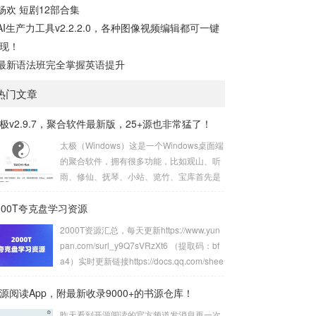
杨欢 短剧12部合集
AI生产力工具v2.2.2.0，各种图像视频编辑都可一键
现！
最新语法班完全掌握英语提升
热门文章
极v2.9.7，聚合软件最新版，25+源也非常猛了！
太极（Windows）这是一个Windows桌面端
的聚合软件，拥有很多功能，比如观山、听
雨、修仙、抚琴、小站、览竹、宝库首先是
观山，实际上就是很多美图，以前主打小姐
000T夸克盘学习资源
姐美图，现在不仅有小姐姐壁纸，还有UnS
plash、动态壁纸、次元岛等12+接口，现在
2000T资源汇总，每天更新https://www.yun
的版本不仅支持下载，还可以一键设置成壁
pan.com/surl_y9Q7sVRzXt6 （提取码：bf
纸，非常方便。再来看听雨板块，其实就是
a4）实时更新链接https://docs.qq.com/shee
音悦播放模块，早期的太极只能简单播放，
t/DVG9MemVJY0x6SVhH?tab=000001知
但是现在的太极不仅拥有7+接口随便用，而
源阅读App，附最新收录9000+的书源仓库！
乎盐选付费知识合集1200+PDF文档资源htt
且还支持添加歌单和播放本地音悦，并且还
ps://pan.quark.cn/s/5e21e6503e7d精整20
昨天看到开源阅读的官方频道发消息再一次
支持歌词显示，也支持文件下载，可以说