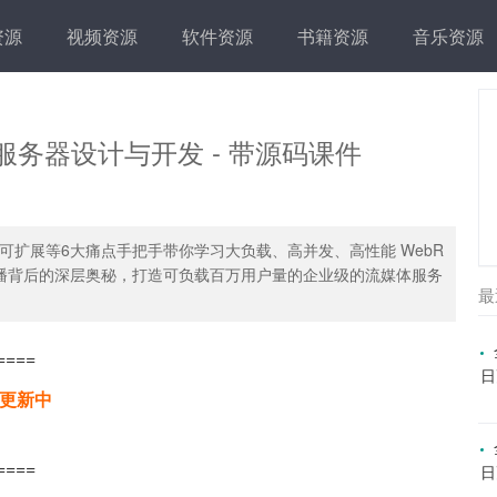
资源
视频资源
软件资源
书籍资源
音乐资源
服务器设计与开发 - 带源码课件
扩展等6大痛点手把手带你学习大负载、高并发、高性能 WebR
直播背后的深层奥秘，打造可负载百万用户量的企业级的流媒体服务
最
====
日
续更新中
====
日