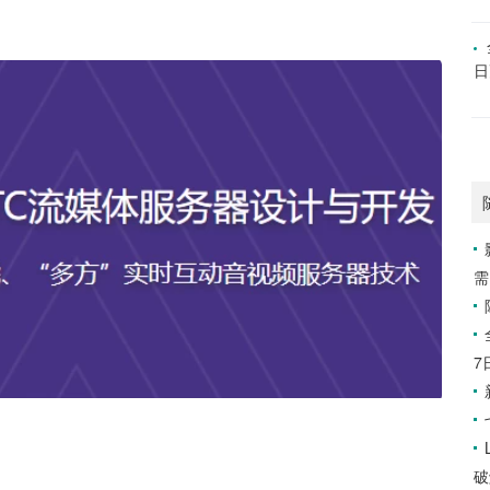
日
需
7
破