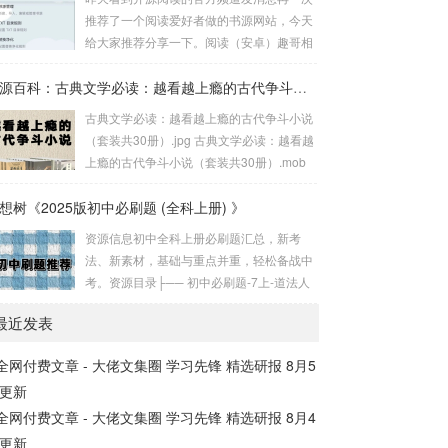
24年1月国内外无损音乐专题【202.5GB】h
推荐了一个阅读爱好者做的书源网站，今天
非...
ttps://pan.quark.cn/s/f2a2ea58e...
给大家推荐分享一下。阅读（安卓）趣哥相
信正在看文章的小伙伴绝大多数都知道阅读
这个App吧，这是一个支持自定义书源的电
资源百科：古典文学必读：越看越上瘾的古代争斗小说（套装共30册）
子书阅读软件。但是阅读的大版本已经停更
古典文学必读：越看越上瘾的古代争斗小说
很久了，现在还在小版本更新，基本只有一
（套装共30册）.jpg 古典文学必读：越看越
些小修复，大家可以在下面分享的第一个书
上瘾的古代争斗小说（套装共30册）.mob
源仓库网站上下载它的最新版。不过就算阅
i 古典文学必读：越看越上瘾的古代争斗小
读App停更，现在依然有大佬维护规则，而
想树《2025版初中必刷题 (全科上册) 》
说（套装共30册）.epub。古典文学必读：
今天分享的两个书源网站就是收集了众多书
越看越上瘾的古代争斗小说（套装共30册）
资源信息初中全科上册必刷题汇总，新考
源规则的书源仓库。Yiove书源仓库第一个
链接：https://pan.quark.cn/s/2b38240b29e
法、新素材，基础与重点并重，轻松备战中
是Yiove书源...
a...
考。资源目录├── 初中必刷题-7上-道法人
教版.pdf 263.83M ├── 初中必刷题-7上-道
最近发表
法人教版狂K重点.pdf 166.73M ├── 初中必
刷题-7上-道法人教版批注式详答与详析.pd
全网付费文章 - 大佬文集圈 学习先锋 精选研报 8月5
f 184.32M ├── 初中必刷题-7上-地理人教
更新
版.pdf 272.09M ├── 初中必刷题-7上...
全网付费文章 - 大佬文集圈 学习先锋 精选研报 8月4
更新