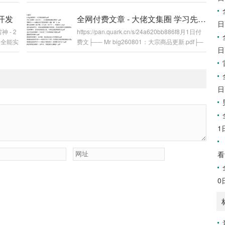
种“废物
读新文的5大原则.pdf ├── 什么样的男人最让
f│ ├─
女人无法抵抗？.pdf ├── 余说260802：情绪
t开发
全网付费文章 - 大佬文集圈 学习先锋 精选研报 8月1日更新
0802
管理.pdf ├── 冷局的策略空间260802给MBA
日
雷神 - 2
https://pan.quark.cn/s/24a620bb886f8月1日付
一节案例课 ：凯利公式在量化实盘中的应用.pdf
on全能实
费文├── Mr big260801：大宗商品更新.pdf├─
├──...
日
与深度学
─ 专栏】石建军（石天方）：八月能够如期反弹
 课件资
吗？.pdf├── 人物附注——金靴会员文章26080
.天宫医
1《巅“峰”》.txt├── 卢麒元260801-孟子第二十
九讲：告子下一：向道志仁.mp3├── 大树乡谈2
日
60731：本轮AI叙事更像次贷危机，而非2000年
互联网泡沫.pdf├── 安民260801：好些科技骨
是大顶，牛柿见顶的两种形...
1
看
0