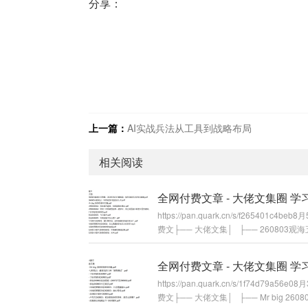
分享：
上一篇：
AI实战兵法从工具到战略布局
相关阅读
https://pan.quark.cn/s/f265401c4beb
费文├── 大佬文集│ ├── 260803观
略：2026年8月行情推演；现在到明年2
胀蝶.pdf│ ├── 260805U君笔记：10
怕的识人术.pdf│ ├── Mr big 260805
https://pan.quark.cn/s/1f74d79a56e0
pdf│ ├── M博260804：科技骨在磨
费文├── 大佬文集│ ├── Mr big 260
部基本确认.pdf│&nb...