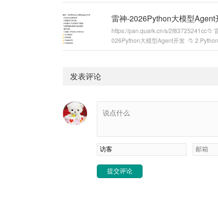
早餐.pdf│ ├── U君笔记：最常见的三
测试”.pdf│ ├── 丁辰灵星球260801.pd
雷神-2026Python大模型Agen
─ 丁辰灵星球260803.pdf│ ├── 余说26
https://pan.quark.cn/s/2f83725241cc📁 
投资周报（260727至260802.p...
026Python大模型Agent开发 📁 2.Pyth
战 📁 3.智能体开发全套 📁 4.机器学习
习基础 📁 5.模型量化微调与就业辅导 📁
料 📁 1.快速上手Python与AI生态 📁 6
发表评论
疗 📁 4.RAG周 ...
提交评论