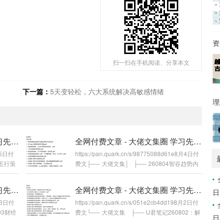
扫一扫在手机阅读、分享本文
下一篇：
5天变轻松，六大系统解决高敏感情绪
理
全网付费文章 - 大佬文集圈 学习先锋 精选研报 8月5日更新
全网付费文章 - 大佬文集圈 学习先锋 精选研报 8月4日更新
8月5日付
https://pan.quark.cn/s/98775088d61e8月4日付
海五行策
费文├── 大佬文集│ ├── 260804智谷趋势内
月每月
部研判第231期.pdf│ ├── Mr big 260804财经
条准到可
早餐.pdf│ ├── M博260804：八月经济和投资
全网付费文章 - 大佬文集圈 学习先锋 精选研报 8月3日更新
全网付费文章 - 大佬文集圈 学习先锋 精选研报 8月2日更新
日
财经早餐.
综述！.pdf│ ├── 丁辰灵星球260804.pdf│ ├
8月3日付
https://pan.quark.cn/s/051e2cb4dd198月2日付
底，但底
── 余说260804：关于AI创业的一些...
803财经
费文└── 大佬文集 ├── U君笔记260802：解
日