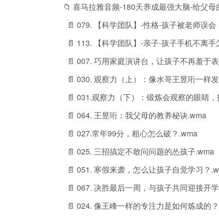
📁 喜马拉雅音频-180天养成最强大脑-给父
📄 079. 【科学团队】-性格-孩子被老师
📄 113. 【科学团队】-亲子-孩子手机不离手
📄 007. 巧用家庭演讲台，让孩子不再羞于表
📄 030. 观察力（上）：像水哥王昱珩一样发
📄 031.观察力（下）：锻炼会观察的眼睛，
📄 064. 王昱珩：我父母的教养秘诀.wma
📄 027.常年99分，粗心怎么破？.wma
📄 025. 三招搞定不敢问问题的怂孩子.wma
📄 051. 寒假来袭，怎么让孩子自觉学习？.w
📄 067. 决胜最后一周，与孩子共同迎接开学.
📄 024. 像王峰一样的专注力是如何炼成的？.