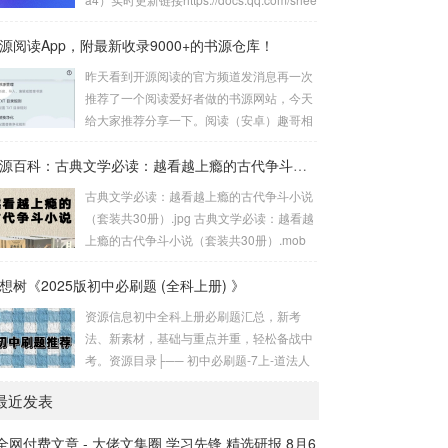
音悦播放模块，早期的太极只能简单播放，
t/DVG9MemVJY0x6SVhH?tab=000001知
但是现在的太极不仅拥有7+接口随便用，而
源阅读App，附最新收录9000+的书源仓库！
乎盐选付费知识合集1200+PDF文档资源htt
且还支持添加歌单和播放本地音悦，并且还
ps://pan.quark.cn/s/5e21e6503e7d精整20
昨天看到开源阅读的官方频道发消息再一次
支持歌词显示，也支持文件下载，可以说
24年1月国内外无损音乐专题【202.5GB】h
推荐了一个阅读爱好者做的书源网站，今天
非...
ttps://pan.quark.cn/s/f2a2ea58e...
给大家推荐分享一下。阅读（安卓）趣哥相
信正在看文章的小伙伴绝大多数都知道阅读
这个App吧，这是一个支持自定义书源的电
资源百科：古典文学必读：越看越上瘾的古代争斗小说（套装共30册）
子书阅读软件。但是阅读的大版本已经停更
古典文学必读：越看越上瘾的古代争斗小说
很久了，现在还在小版本更新，基本只有一
（套装共30册）.jpg 古典文学必读：越看越
些小修复，大家可以在下面分享的第一个书
上瘾的古代争斗小说（套装共30册）.mob
源仓库网站上下载它的最新版。不过就算阅
i 古典文学必读：越看越上瘾的古代争斗小
读App停更，现在依然有大佬维护规则，而
想树《2025版初中必刷题 (全科上册) 》
说（套装共30册）.epub。古典文学必读：
今天分享的两个书源网站就是收集了众多书
越看越上瘾的古代争斗小说（套装共30册）
资源信息初中全科上册必刷题汇总，新考
源规则的书源仓库。Yiove书源仓库第一个
链接：https://pan.quark.cn/s/2b38240b29e
法、新素材，基础与重点并重，轻松备战中
是Yiove书源...
a...
考。资源目录├── 初中必刷题-7上-道法人
教版.pdf 263.83M ├── 初中必刷题-7上-道
最近发表
法人教版狂K重点.pdf 166.73M ├── 初中必
刷题-7上-道法人教版批注式详答与详析.pd
全网付费文章 - 大佬文集圈 学习先锋 精选研报 8月6
f 184.32M ├── 初中必刷题-7上-地理人教