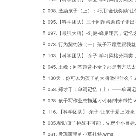
📄 008. 激励孩子（上）：巧用“金钱奖励”
📄 095.【科学团队】三个问题帮助孩子走出
📄 097.【最强大脑】-刘健-蜂巢迷宫，记忆
📄 073. 行为契约法（一）孩子不愿意跟我签
📄 103.【科学团队】-亲子-学习风格分两
📄 045. 王峰：问答题背不全？那是老方法太
📄 180天，你可以为孩子的大脑做些什么？.
📄 058. 郑才千：单词记忆（上）——单词记
📄 028. 孩子写作业总拖延,小小闹钟来帮忙.
📄 116. 【科学团队】-亲子-让孩子爱上阅
📄 035.帮助孩子挑战不可能，先定个小目标.
📄 061. 发现家里的小莫扎特.wma