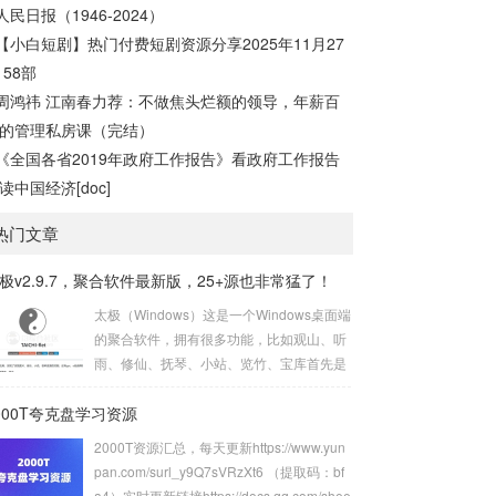
人民日报（1946-2024）
【小白短剧】热门付费短剧资源分享2025年11月27
 58部
周鸿祎 江南春力荐：不做焦头烂额的领导，年薪百
的管理私房课（完结）
《全国各省2019年政府工作报告》看政府工作报告
读中国经济[doc]
热门文章
极v2.9.7，聚合软件最新版，25+源也非常猛了！
太极（Windows）这是一个Windows桌面端
的聚合软件，拥有很多功能，比如观山、听
雨、修仙、抚琴、小站、览竹、宝库首先是
观山，实际上就是很多美图，以前主打小姐
000T夸克盘学习资源
姐美图，现在不仅有小姐姐壁纸，还有UnS
plash、动态壁纸、次元岛等12+接口，现在
2000T资源汇总，每天更新https://www.yun
的版本不仅支持下载，还可以一键设置成壁
pan.com/surl_y9Q7sVRzXt6 （提取码：bf
纸，非常方便。再来看听雨板块，其实就是
a4）实时更新链接https://docs.qq.com/shee