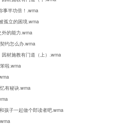
让你事半功倍！.wma
被孤立的困境.wma
之外的能力.wma
契约怎么办.wma
类，因材施教有门道（上）.wma
笨啦.wma
wma
忆有秘诀.wma
wma
读,和孩子一起做个郎读者吧.wma
wma