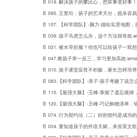
📄 019. 解决孩子的攀比心，把坏事变好事！.
📄 065. 王昱珩：孩子的艺术天分，扼杀容易
📄 107. 【科学团队】-脑力-描绘实景地图
📄 039. 孩子马虎怎么办，这个方法很有效.w
📄 021. 被水哥折服？你也可以给孩子一双
📄 047.教孩子举一反三，学习更加高效.wm
📄 010. 孩子课堂应答不积极，家长怎样培
📄 083.【科学团队】-亲子-孩子考砸了该怎么
📄 115.【最强大脑】-王峰-掌握了遗忘规律
📄 120.【最强大脑】-王峰-巧记购物清单，
📄 074. 行为契约法（二）好的契约是成功的
📄 034. 要知道孩子的外语天赋，来首英文歌