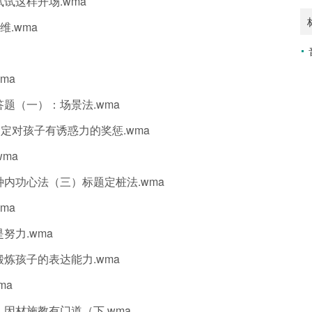
试试这样开场.wma
维.wma
ma
答题（一）：场景法.wma
制定对孩子有诱惑力的奖惩.wma
wma
六种内功心法（三）标题定桩法.wma
ma
努力.wma
锻炼孩子的表达能力.wma
ma
类，因材施教有门道（下.wma