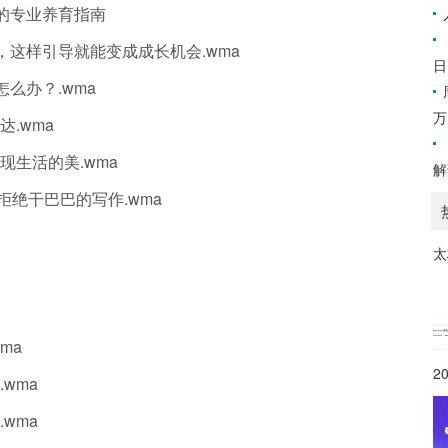
母的专业养育指南
误会，这样引导就能变成成长机会.wma
日
怎么办？.wma
万
达.wma
现生活的美.wma
解
拒绝干巴巴的写作.wma
太
ma
2
wma
wma