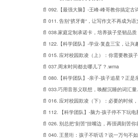
📄 092.【最强大脑】-王峰-峰哥教你搞定
📄 011. 告别“挤牙膏“，让写作文不再成为
📄 038.家庭定制承诺卡，培养孩子坚韧品质！
📄 122.【科学团队】-学业-复盘三宝，让兴
📄 015. 应对校园欺凌（上）：你需要教孩子
📄 037.周末时间都去哪儿了？.wma
📄 080.【科学团队】-亲子-孩子追星？正是
📄 033.巧用音形义联想，唤醒沉睡的词汇量.
📄 016. 应对校园欺凌（下）：必要的时候
📄 112. 【科学团队】-脑力-孩子停不下玩
📄 026. 别总把“刻苦”挂嘴边，再强调刻苦你
📄 040. 王昱珩：孩子不听话？说一万句不如