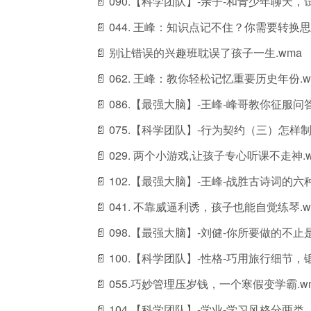
📄 090.【科学团队】-亲子-和青少年聊天，
📄 044. 王峰：知识点记不住？你需要转换思
📄 别让错误的兴趣班耽误了孩子一生.wma
📄 062. 王峰：教你轻松记忆重要历史年份.w
📄 086.【最强大脑】-王峰-峰哥教你征服问
📄 075.【科学团队】-行为契约（三）怎样
📄 029. 两个小游戏,让孩子专心听课不走神.
📄 102.【最强大脑】-王峰-战胜古诗词的
📄 041. 不靠威逼利诱，孩子也能自觉练琴.w
📄 098.【最强大脑】-刘健-你所要做的不止是
📄 100.【科学团队】-性格-巧用旅行细节，
📄 055.巧妙管理压岁钱，一个寒假变学霸.w
📄 104.【科学团队】-学业-学习风格分两