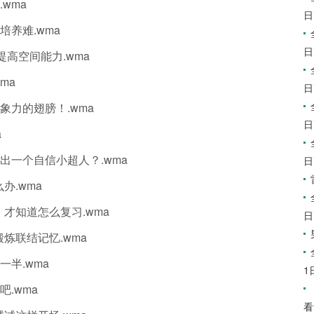
wma
日
培养难.wma
日
，提高空间能力.wma
ma
日
想象力的翅膀！.wma
日
a
养出一个自信小超人？.wma
日
办.wma
，才知道怎么复习.wma
日
锻炼联结记忆.wma
一半.wma
1
吧.wma
看