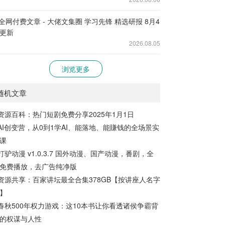
全网付费文章 - 大佬文集圈 学习先锋 精选研报 8月4
更新
2026.08.05
浏览更多
随机文章
资源百科：热门短剧免费分享2025年1月1日
AI创变营，从0到1学AI、能落地、能賺钱的全场景实
课
打驴动漫 v1.0.3.7 国外动漫、国产动漫，番剧，全
免费播放，去广告纯净版
资源共享：百家讲坛最全合集378GB【按讲座人名字
】
春秋500年权力游戏：这10本书让你看透诸侯争霸背
的权谋与人性