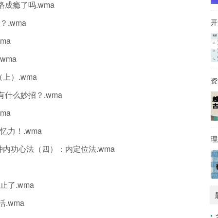
络成瘾了吗.wma
？.wma
开
ma
wma
上）.wma
还有什么妙招？.wma
ma
忆力！.wma
理
七种内功心法（四）：内定位法.wma
止了.wma
.wma