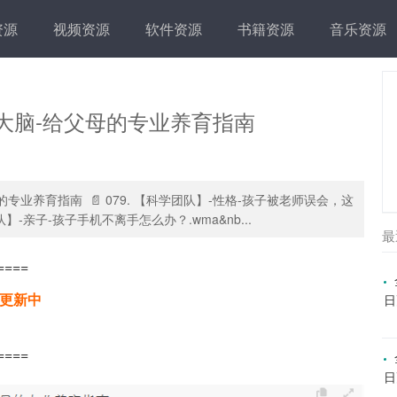
资源
视频资源
软件资源
书籍资源
音乐资源
强大脑-给父母的专业养育指南
的专业养育指南 📄 079. 【科学团队】-性格-孩子被老师误会，这
队】-亲子-孩子手机不离手怎么办？.wma&nb...
最
====
续更新中
日
====
日