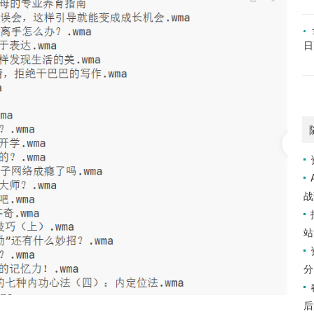
日
战
站
分
后