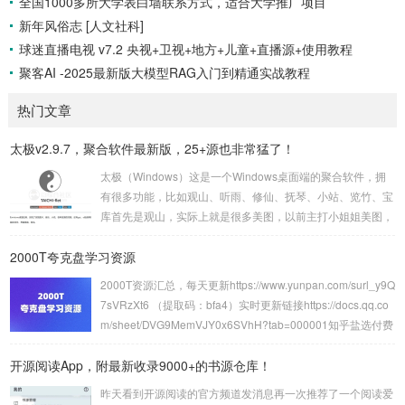
全国1000多所大学表白墙联系方式，适合大学推广项目
新年风俗志 [人文社科]
球迷直播电视 v7.2 央视+卫视+地方+儿童+直播源+使用教程
聚客AI -2025最新版大模型RAG入门到精通实战教程
热门文章
太极v2.9.7，聚合软件最新版，25+源也非常猛了！
太极（Windows）这是一个Windows桌面端的聚合软件，拥
有很多功能，比如观山、听雨、修仙、抚琴、小站、览竹、宝
库首先是观山，实际上就是很多美图，以前主打小姐姐美图，
现在不仅有小姐姐壁纸，还有UnSplash、动态壁纸、次元岛
2000T夸克盘学习资源
等12+接口，现在的版本不仅支持下载，还可以一键设置成壁
纸，非常方便。再来看听雨板块，其实就是音悦播放模块，早
2000T资源汇总，每天更新https://www.yunpan.com/surl_y9Q
期的太极只能简单播放，但是现在的太极不仅拥有7+接口随便
7sVRzXt6 （提取码：bfa4）实时更新链接https://docs.qq.co
用，而且还支持添加歌单和播放本地音悦，并且还支持歌词显
m/sheet/DVG9MemVJY0x6SVhH?tab=000001知乎盐选付费
示，也支持文件下载，可以说非...
知识合集1200+PDF文档资源https://pan.quark.cn/s/5e21e65
开源阅读App，附最新收录9000+的书源仓库！
03e7d精整2024年1月国内外无损音乐专题【202.5GB】http
s://pan.quark.cn/s/f2a2ea58e...
昨天看到开源阅读的官方频道发消息再一次推荐了一个阅读爱