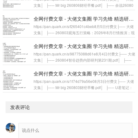
期货，用意是什么？.pdf├── 卢克文青云读书会260807：大
文集│ ├── Mr big 260806财经早餐.pdf│ ├── 余说26080
博弈的21世纪延续——伊...
6今日骨评.pdf│ ├── 余说260806：关于做T.pdf│ ├── 作
家张原260805：两万亿是个什么概念？.pdf│ ├── 冷局的策
全网付费文章 - 大佬文集圈 学习先锋 精选研报 8月5日更新
略空间260806.pdf│&nb...
https://pan.quark.cn/s/f265401c4beb8月5日付费文├── 大佬
文集│ ├── 260803观海五行策略：2026年8月行情推演；现
在到明年2月每月胀蝶.pdf│ ├── 260805U君笔记：10条准
到可怕的识人术.pdf│ ├── Mr big 260805财经早餐.pdf│ ├
全网付费文章 - 大佬文集圈 学习先锋 精选研报 8月4日更新
── M博260804：科技骨在磨底，但底部基本确认.pdf│&nb...
https://pan.quark.cn/s/98775088d61e8月4日付费文├── 大佬
文集│ ├── 260804智谷趋势内部研判第231期.pdf│ ├──
Mr big 260804财经早餐.pdf│ ├── M博260804：八月经济和
投资综述！.pdf│ ├── 丁辰灵星球260804.pdf│ ├── 余说2
全网付费文章 - 大佬文集圈 学习先锋 精选研报 8月3日更新
60804：关于AI创业的一些...
https://pan.quark.cn/s/1f74d79a56e08月3日付费文├── 大佬
文集│ ├── Mr big 260803财经早餐.pdf│ ├── U君笔记：
最常见的三种“废物测试”.pdf│ ├── 丁辰灵星球260801.pdf│
├── 丁辰灵星球260803.pdf│ ├── 余说260802投资周报
（260727至260802.p...
发表评论