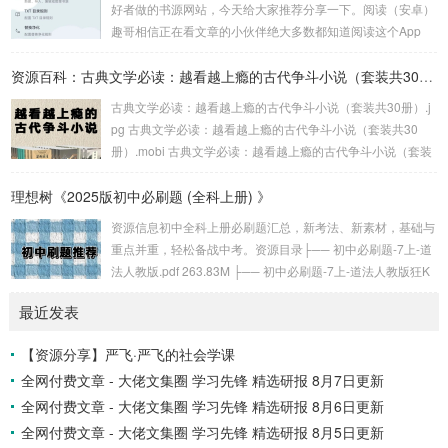
好者做的书源网站，今天给大家推荐分享一下。阅读（安卓）
趣哥相信正在看文章的小伙伴绝大多数都知道阅读这个App
吧，这是一个支持自定义书源的电子书阅读软件。但是阅读的
大版本已经停更很久了，现在还在小版本更新，基本只有一些
资源百科：古典文学必读：越看越上瘾的古代争斗小说（套装共30册）
小修复，大家可以在下面分享的第一个书源仓库网站上下载它
古典文学必读：越看越上瘾的古代争斗小说（套装共30册）.j
的最新版。不过就算阅读App停更，现在依然有大佬维护规
pg 古典文学必读：越看越上瘾的古代争斗小说（套装共30
则，而今天分享的两个书源网站就是收集了众多书源规则的书
册）.mobi 古典文学必读：越看越上瘾的古代争斗小说（套装
源仓库。Yiove书源仓库第一个是Yiove书源...
共30册）.epub。古典文学必读：越看越上瘾的古代争斗小说
理想树《2025版初中必刷题 (全科上册) 》
（套装共30册）链接：https://pan.quark.cn/s/2b38240b29e
a...
资源信息初中全科上册必刷题汇总，新考法、新素材，基础与
重点并重，轻松备战中考。资源目录├── 初中必刷题-7上-道
法人教版.pdf 263.83M ├── 初中必刷题-7上-道法人教版狂K
重点.pdf 166.73M ├── 初中必刷题-7上-道法人教版批注式详
最近发表
答与详析.pdf 184.32M ├── 初中必刷题-7上-地理人教版.pd
f 272.09M ├── 初中必刷题-7上...
【资源分享】严飞·严飞的社会学课
全网付费文章 - 大佬文集圈 学习先锋 精选研报 8月7日更新
全网付费文章 - 大佬文集圈 学习先锋 精选研报 8月6日更新
全网付费文章 - 大佬文集圈 学习先锋 精选研报 8月5日更新