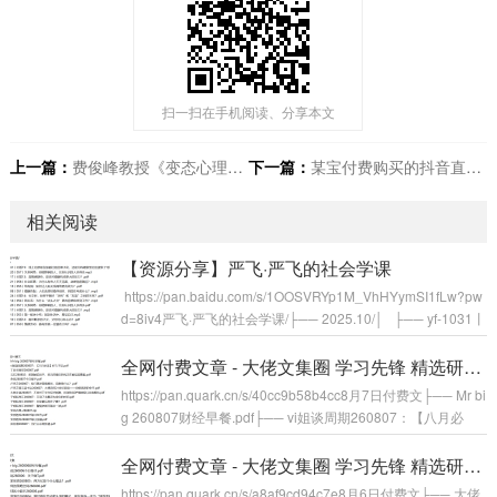
扫一扫在手机阅读、分享本文
上一篇：
费俊峰教授《变态心理学20讲》
下一篇：
某宝付费购买的抖音直播热门姓氏签名头像PSD源码模板文件
相关阅读
【资源分享】严飞·严飞的社会学课
https://pan.baidu.com/s/1OOSVRYp1M_VhHYymSI1fLw?pw
d=8iv4严飞·严飞的社会学课/├── 2025.10/│ ├── yf-1031丨
问答15：线上社群是在加剧社区的原子化，还是为构建新型社
区提供了可能？.mp3│ ├── yf-1020丨057丨关系网络：你能
全网付费文章 - 大佬文集圈 学习先锋 精选研报 8月7日更新
影响的人，比你认识的人多得多.mp3│ ├── yf-1017丨问答1
https://pan.quark.cn/s/40cc9b58b4cc8月7日付费文├── Mr bi
3：高情感期...
g 260807财经早餐.pdf├── vi姐谈周期260807：【八月必
读】好久不见.pdf├── 丁辰灵星球260807.pdf├── 云石2608
02：美国被迫出手，美元的最后防线正在被层层撕裂.pdf├──
全网付费文章 - 大佬文集圈 学习先锋 精选研报 8月6日更新
余说260807今日骨评.pdf├── 卢克文260807：发行离岸国债
https://pan.quark.cn/s/a8af9cd94c7e8月6日付费文├── 大佬