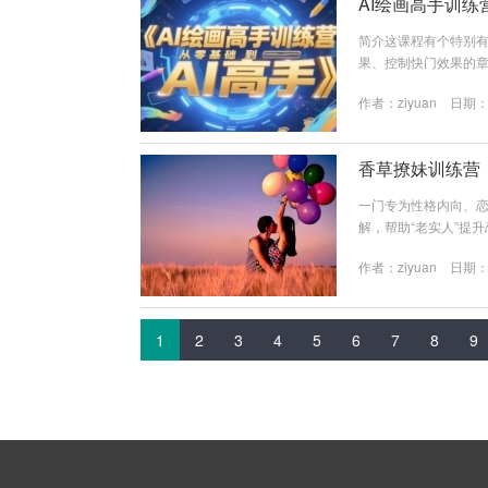
AI绘画高手训练
简介这课程有个特别有
果、控制快门效果的章
参数调整生成不同焦
作者：
ziyuan
日期：20
分，拿AI模拟哈苏相机画质
5b20b...
香草撩妹训练营
一门专为性格内向、
解，帮助“老实人”提升
n.quark.cn/s/7a4ab95
作者：
ziyuan
日期：20
1
2
3
4
5
6
7
8
9