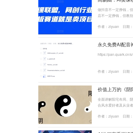
做抖音不一定挣钱，但
店不一定挣钱，但教别
流，疯狂发视频，疯狂混圈子，疯
作者：
ziyuan
日期：20
永久免费AI配
https://pan.quark.cn/
作者：
ziyuan
日期：20
价值上万的《阴
全面讲解阳宅布局、
合风水爱好者及从业者系统学习、
作者：
ziyuan
日期：20