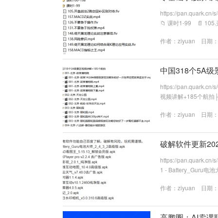
https://pan.quar
📁 课时1-99 📄 1
操作.flv 📄 131.不要
作者：
ziyuan
日期：20
中国318个5A级
https://pan.quark
视频讲解+185个航拍├─
快收好一次性带您把故宫逛全
作者：
ziyuan
日期：20
宫博物院上集.mp4│ ...
破解软件更新202
https://pan.qu
1 - Battery_Guru
ayer pro v2.2.4 
作者：
ziyuan
日期：20
- 彩云天气_v7.48.0去广
高鹏圈：AI卖