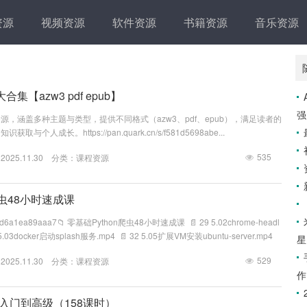
资源
视频资源
软件资源
书籍资源
音乐资源
【azw3 pdf epub】
强
，涵盖多种主题与类型，提供不同格式（azw3、pdf、epub），满足读者的
个人成长。https://pan.quark.cn/s/f581d5698abe...
535
25.11.30 分类：
课程资源
爬虫48小时速成课
.cn/s/d6a1ea89aaa7📁 零基础Python爬虫48小时速成课 📄 29 5.02chrome-headl
5.03docker启动splash服务.mp4 📄 32 5.05扩展VM安装ubuntu-server.mp4
星
.mp4 📄 39 6.05scrapy指令.mp4 📄 63 10.02...
529
25.11.30 分类：
课程资源
作
入门到高级（158课时）