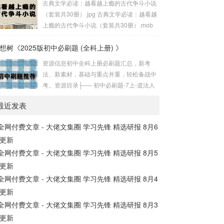
古典文学必读：越看越上瘾的古代争斗小说
很久了，现在还在小版本更新，基本只有一
（套装共30册）.jpg 古典文学必读：越看越
些小修复，大家可以在下面分享的第一个书
上瘾的古代争斗小说（套装共30册）.mob
源仓库网站上下载它的最新版。不过就算阅
i 古典文学必读：越看越上瘾的古代争斗小
读App停更，现在依然有大佬维护规则，而
想树《2025版初中必刷题 (全科上册) 》
说（套装共30册）.epub。古典文学必读：
今天分享的两个书源网站就是收集了众多书
越看越上瘾的古代争斗小说（套装共30册）
资源信息初中全科上册必刷题汇总，新考
源规则的书源仓库。Yiove书源仓库第一个
链接：https://pan.quark.cn/s/2b38240b29e
法、新素材，基础与重点并重，轻松备战中
是Yiove书源...
a...
考。资源目录├── 初中必刷题-7上-道法人
教版.pdf 263.83M ├── 初中必刷题-7上-道
最近发表
法人教版狂K重点.pdf 166.73M ├── 初中必
刷题-7上-道法人教版批注式详答与详析.pd
全网付费文章 - 大佬文集圈 学习先锋 精选研报 8月6
f 184.32M ├── 初中必刷题-7上-地理人教
更新
版.pdf 272.09M ├── 初中必刷题-7上...
全网付费文章 - 大佬文集圈 学习先锋 精选研报 8月5
更新
全网付费文章 - 大佬文集圈 学习先锋 精选研报 8月4
更新
全网付费文章 - 大佬文集圈 学习先锋 精选研报 8月3
更新