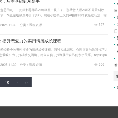
营，从零基础到AI高手
意思的点——把摄影思维和AI绘画整一块儿了。那些教人用AI画不同景别效
日
节，简直是给摄影师开了外G。现在小红书上火的AI摄影约拍就是这玩法，靠
段的人像，省了租棚拍外景的成本。不过别急着嗨，课程里关于器材设置那部
527
25.11.30 分类：
课程资源
的操作，现实中想商用还得注意版权风险。https://pan.quark.cn/s/6fca42f
日
：提升恋爱力的实用情感成长课程
恋爱经验少的男性打造的情感成长课程。通过实战训练、心理突破与沟通技巧讲
1
恋爱吸引力，打破社交困境，建立自信，找到属于自己的亲密关系。https://pa
64bb6...
606
25.11.30 分类：
课程资源
看
10
›
››