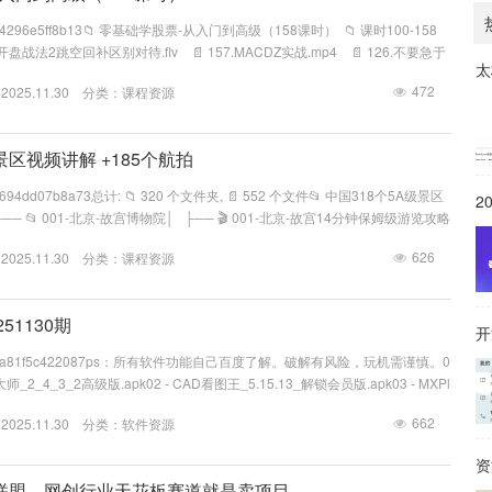
k.cn/s/4296e5ff8b13📁 零基础学股票-从入门到高级（158课时） 📁 课时100-158
05.开盘战法2跳空回补区别对待.flv 📄 157.MACDZ实战.mp4 📄 126.不要急于
太
急于抢反弹.mp4 📄 148.倚...
472
25.11.30 分类：
课程资源
景区视频讲解 +185个航拍
.cn/s/694dd07b8a73总计: 📁 320 个文件夹, 📄 552 个文件📂 中国318个5A级景区
2
─ 📂 001-北京-故宫博物院│ ├── 🎬 001-北京-故宫14分钟保姆级游览攻略
乎.mp4│ ├── 🎬 001-北京-故宫博物院.mp4│ ├── 🎬 001-北京-故
626
25.11.30 分类：
课程资源
51130期
开
ark.cn/s/a81f5c422087ps：所有软件功能自己百度了解。破解有风险，玩机需谨慎。0
电池大师_2_4_3_2高级版.apk02 - CAD看图王_5.15.13_解锁会员版.apk03 - MXPl
去广告版.apk04 - 爱影视_2.0.1_纯净版.apk05 - 奥维互动地图_10.4.0高级版.apk06
662
25.11.30 分类：
软件资源
告.apk07 - 定时器...
课联盟，网创行业天花板赛道就是卖项目