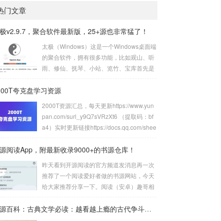
热门文章
极v2.9.7，聚合软件最新版，25+源也非常猛了！
太极（Windows）这是一个Windows桌面端
的聚合软件，拥有很多功能，比如观山、听
雨、修仙、抚琴、小站、览竹、宝库首先是
观山，实际上就是很多美图，以前主打小姐
000T夸克盘学习资源
姐美图，现在不仅有小姐姐壁纸，还有UnS
plash、动态壁纸、次元岛等12+接口，现在
2000T资源汇总，每天更新https://www.yun
的版本不仅支持下载，还可以一键设置成壁
pan.com/surl_y9Q7sVRzXt6 （提取码：bf
纸，非常方便。再来看听雨板块，其实就是
a4）实时更新链接https://docs.qq.com/shee
音悦播放模块，早期的太极只能简单播放，
t/DVG9MemVJY0x6SVhH?tab=000001知
但是现在的太极不仅拥有7+接口随便用，而
源阅读App，附最新收录9000+的书源仓库！
乎盐选付费知识合集1200+PDF文档资源htt
且还支持添加歌单和播放本地音悦，并且还
ps://pan.quark.cn/s/5e21e6503e7d精整20
昨天看到开源阅读的官方频道发消息再一次
支持歌词显示，也支持文件下载，可以说
24年1月国内外无损音乐专题【202.5GB】h
推荐了一个阅读爱好者做的书源网站，今天
非...
ttps://pan.quark.cn/s/f2a2ea58e...
给大家推荐分享一下。阅读（安卓）趣哥相
信正在看文章的小伙伴绝大多数都知道阅读
这个App吧，这是一个支持自定义书源的电
资源百科：古典文学必读：越看越上瘾的古代争斗小说（套装共30册）
子书阅读软件。但是阅读的大版本已经停更