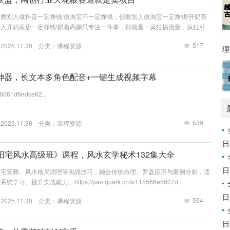
教别人做抖音一定挣钱!做淘宝不一定挣钱，但教别人做淘宝一定挣钱!开奶茶
人开奶茶店一定挣钱!跟着高鹏只专注一件事，那就是：疯狂搞流量，疯狂引
狂卖虚拟产品!https://pan.quark.cn/s/a497f32e720d...
517
25.11.30 分类：
课程资源
理
音神器，长文本多角色配音+一键生成视频字幕
s/6061d6edce82...
539
25.11.30 分类：
课程资源
日
阳宅风水高级班》课程，风水玄学秘术132集大全
日
阴宅安葬、风水格局调理等实战技巧，融合传统命理、罗盘应用与案例分析，适
提升实战能力。https://pan.quark.cn/s/115566e5607d...
日
594
25.11.30 分类：
课程资源
日