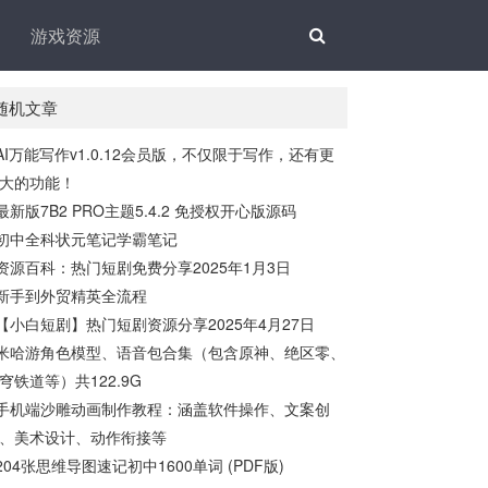
游戏资源
随机文章
AI万能写作v1.0.12会员版，不仅限于写作，还有更
大的功能！
最新版7B2 PRO主题5.4.2 免授权开心版源码
初中全科状元笔记学霸笔记
资源百科：热门短剧免费分享2025年1月3日
新手到外贸精英全流程
【小白短剧】热门短剧资源分享2025年4月27日
米哈游角色模型、语音包合集（包含原神、绝区零、
穹铁道等）共122.9G
手机端沙雕动画制作教程：涵盖软件操作、文案创
、美术设计、动作衔接等
204张思维导图速记初中1600单词 (PDF版)